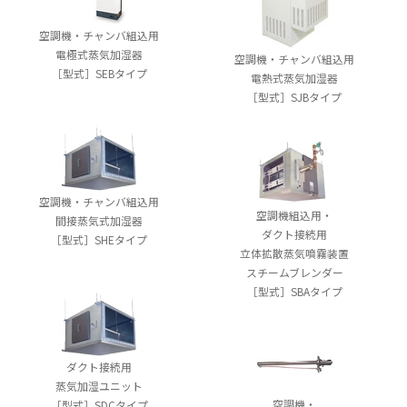
空調機・チャンバ組込用
電極式蒸気加湿器
空調機・チャンバ組込用
［型式］SEBタイプ
電熱式蒸気加湿器
［型式］SJBタイプ
空調機・チャンバ組込用
空調機組込用・
間接蒸気式加湿器
ダクト接続用
［型式］SHEタイプ
立体拡散蒸気噴霧装置
スチームブレンダー
［型式］SBAタイプ
ダクト接続用
蒸気加湿ユニット
空調機・
［型式］SDCタイプ