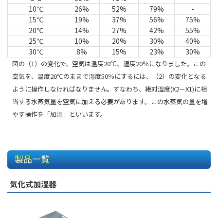
10℃
26%
52%
79%
-
15℃
19%
37%
56%
75%
20℃
14%
27%
42%
55%
25℃
10%
20%
30%
40%
30℃
8%
15%
23%
30%
図の（1）の変化で、空気は温度20℃、湿度20％になりました。この
空気を、温度20℃のままで湿度50％にするには、（2）の変化となる
ように操作しなければなりません。すなわち、絶対湿度(X2－X1)に相
当する水蒸気量を空気に加える必要があります。この水蒸気の量を増
やす操作を「加湿」といいます。
製品一覧
気化式加湿器