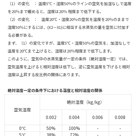
（1）の変化 ： 温度5℃・湿度50％のラインの空気を加湿なしで温度
を20％まで暖めると、湿度は20％ 程度まで低下する。
（2）の変化 ： 温度20℃・湿度20％の空気を温度を20％のままで
湿度50％にするには、(X2－X1)に相当する水蒸気の量を空気に付加す
る必要がある。
まず、（1）の変化ですが、温度5℃・湿度50％の空気を、加湿なしで
温度を20℃まで上げると、湿度は20％程度まで低下します。
このように、空気中の水蒸気量が一定の条件（絶対湿度一定）では、
空気温度を上げると相対湿度は低下し、逆に空気温度を下げると相対
湿度は上昇する反比例の関係にあります。
絶対湿度一定の条件下における温度と相対湿度の関係
絶対湿度（kg/kg）
空気湿度
0.002
0.004
0.006
0.008
0℃
50%
100%
-
-
5℃
38%
72%
-
-