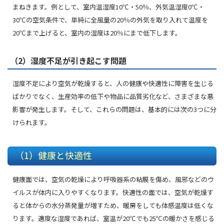
まねきます。例として、室内温湿度10℃・50％、外気温湿度0℃・
30℃の空気条件で、単純に全風量の20％の外気を取り入れて温度を
20℃まで上げると、室内の湿度は20％にまで低下します。
（2）湿度不足が引き起こす問題
湿度不足により空気が乾燥すると、人の健康や快適性に障害を生じる
ばかりでなく、生産効率の低下や物品に品質劣化など、さまざまな悪
影響が発生します。そして、これらの問題は、基本的には次の3つに分
けられます。
（1）健康と快適性
健康面では、空気の乾燥により呼吸器系の粘膜を傷め、風邪などのウ
イルスが体内に入りやすくなります。快適性の面では、空気が乾燥す
ると体からの水分蒸発量が増すため、暖房をしても体感温度は低くな
ります。適度な湿度であれば、室温が20℃でも25℃の暖かさを感じる