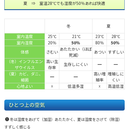
夏 ⇒ 室温28℃でも湿度が50％あれば快適
冬
夏
室内温度
25℃
21℃
23℃
28℃
室内湿度
20％
50％
80％
50％
あたたかい（ほぼ
体感
さむい
あつい
すずしい
死滅）
（冬）インフルエン
高い生
生存しにくい
━
━
ザウイルス
存率
（夏）カビ、ダニ、
高い増
増殖しに
━
━
細菌
殖率
くい
心地よい
☓
低温多湿
☓
高温低湿
ひとつ上の空気
冬は湿度をあげて（加湿）あたたかく、夏は湿度をさげて（除湿）
すずしく感じる