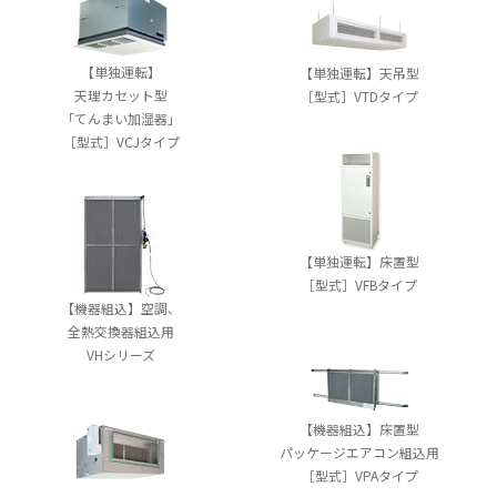
【単独運転】
【単独運転】天吊型
天理カセット型
［型式］VTDタイプ
「てんまい加湿器」
［型式］VCJタイプ
【単独運転】床置型
［型式］VFBタイプ
【機器組込】空調、
全熱交換器組込用
VHシリーズ
【機器組込】床置型
パッケージエアコン組込用
［型式］VPAタイプ