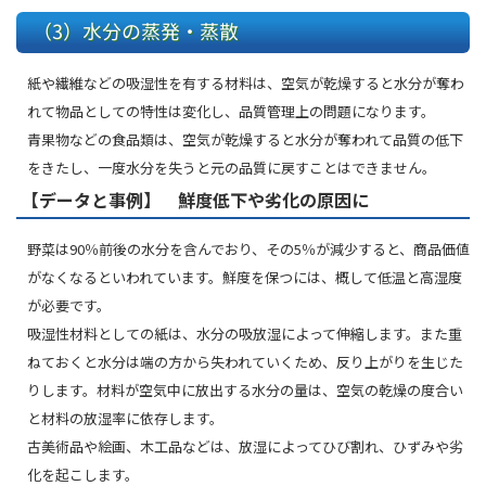
（3）水分の蒸発・蒸散
紙や繊維などの吸湿性を有する材料は、空気が乾燥すると水分が奪わ
れて物品としての特性は変化し、品質管理上の問題になります。
青果物などの食品類は、空気が乾燥すると水分が奪われて品質の低下
をきたし、一度水分を失うと元の品質に戻すことはできません。
【データと事例】 鮮度低下や劣化の原因に
野菜は90％前後の水分を含んでおり、その5％が減少すると、商品価値
がなくなるといわれています。鮮度を保つには、概して低温と高湿度
が必要です。
吸湿性材料としての紙は、水分の吸放湿によって伸縮します。また重
ねておくと水分は端の方から失われていくため、反り上がりを生じた
りします。材料が空気中に放出する水分の量は、空気の乾燥の度合い
と材料の放湿率に依存します。
古美術品や絵画、木工品などは、放湿によってひび割れ、ひずみや劣
化を起こします。