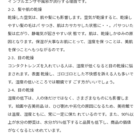
イ ンフルエンザや風邪が流行する理由です。
2-2．髪や肌の乾燥
乾燥した空気は、肌や髪にも影響します。空気が乾燥すると、乾燥し
やすい髪の毛はパ サつき、肌はカサカサした状態に・・。パサついた
髪は広がり、静電気が起きやすい状 態です。肌は、乾燥しかゆみの原
因となります。保湿が大事なお肌にとって、湿度を保 つことは、美肌
を保つことへもつながるのです。
2-3．目の乾燥
コンタクトレンズを入れている人は、湿度が低くなると目の乾燥に悩
まされます。表面 乾燥し、ゴロゴロとした不快感を訴える人も多いで
す。湿度の低いところでは眼鏡です ごす方がいいでしょう。
2-4．目の乾燥
湿度の低下は、人の体だけではなく、さまざまなものにも影響しま
す。絵画や古美術品 は、ひび割れや劣化の原因になるため、美術館で
は温度、湿度ともに、常に一定に保た れているのです。また、90％以
上が水分の野菜は、水分が5％低下すると品質も低下し、商品の価値
がなくなるといわれています。