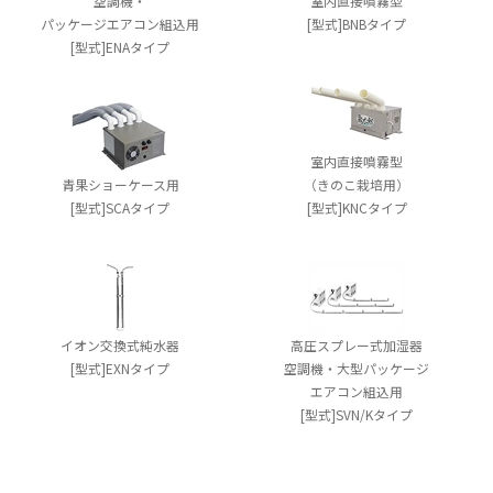
空調機・
室内直接噴霧型
パッケージエアコン組込用
[型式]BNBタイプ
[型式]ENAタイプ
室内直接噴霧型
青果ショーケース用
（きのこ栽培用）
[型式]SCAタイプ
[型式]KNCタイプ
イオン交換式純水器
高圧スプレー式加湿器
[型式]EXNタイプ
空調機・大型パッケージ
エアコン組込用
[型式]SVN/Kタイプ