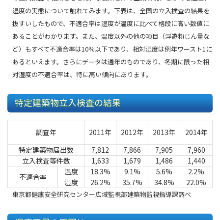
湿度の実態について触れてみます。下表は、全国の立入検査の結果を
抜すいしたもので、不適合率は湿度が温度に比べて格段に高い数値に
あることがわかります。また、温度以外の他の項目（浮遊粉じん量な
ど）もすべて不適合率は10％以下であり、相対湿度は例年ワースト1に
あるといえます。さらにデータは通年のものであり、冬期に限った相
対湿度の不適合率は、特に高い傾向にあります。
特定建築物立入検査の結果
調査年
2011年
2012年
2013年
2014年
特定建築物届出数
7,812
7,866
7,905
7,960
立入検査等件数
1,633
1,679
1,486
1,440
温度
18.3%
9.1%
5.6%
2.2%
不適合率
湿度
26.2%
35.7%
34.8%
22.0%
東京都健康安全研究センター広域監視部建築物監視指導課調べ