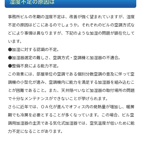
湿度不足の原因は
事務所ビルの冬期の湿度不足は、改善が強く望まれていますが、湿度
不足の原因はどこにあるのでしょうか。それぞれのビルの空調方式な
どにより事情は異なりますが、下記のような加湿の問題が顕在化して
います。
●加湿に対する認識の不足。
●加湿器選定の難しさ、空調方式・空調機と加湿器の不適合。
●整備不良による能力不足。
この背景には、部屋単位の空調である個別分散空調の普及に伴って空
調機の小型化が進み、空調機内に能力を満足する加湿器を組み込むこ
とが困難であること。また、天井隠ぺいなど加湿器の取付場所の問題
で十分なメンテナンスができないことが挙げられます。
さらに近年では、ＯＡ化が進んでオフィス内の発熱量が増加し、暖房
期でも冷房を必要とすることが多くなっています。この場合、ビル空
調用加湿器の主流である気化式加湿器では、空気温度が低いために能
力不足になることがあります。