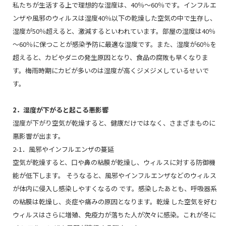
私たちが生活する上で理想的な湿度は、40％～60％です。インフルエ
ンザや風邪のウィルスは湿度40％以下の乾燥した空気の中で生存し、
湿度が50％超えると、激減するといわれています。部屋の湿度は40％
～60％に保つことが感染予防に最適な湿度です。また、湿度が60％を
超えると、カビやダニの発生原因となり、食品の腐敗も早くなりま
す。梅雨時期にカビが多いのは湿度が高くジメジメしているせいで
す。
2．湿度が下がると起こる悪影響
湿度が下がり空気が乾燥すると、健康だけではなく、さまざまものに
悪影響が出ます。
2-1．風邪やインフルエンザの蔓延
空気が乾燥すると、口や鼻の粘膜が乾燥し、ウィルスに対する防御機
能が低下します。 そうなると、風邪やインフルエンザなどのウィルス
が体内に侵入し感染しやすくなるの です。感染したあとも、呼吸器系
の粘膜は乾燥し、炎症や痛みの原因となります。乾燥 した空気を好む
ウィルスはさらに増殖、免疫力が落ちた人が次々に感染。これが冬に